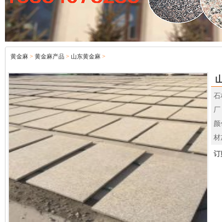
黄金麻
>
黄金麻产品
>
山东黄金麻
>
石
厂
颜
材
订